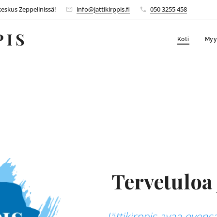
skus Zeppelinissä!
info@jattikirppis.fi
050 3255 458
PIS
Koti
Myy
Tervetuloa 
Jättikirppis avaa oven