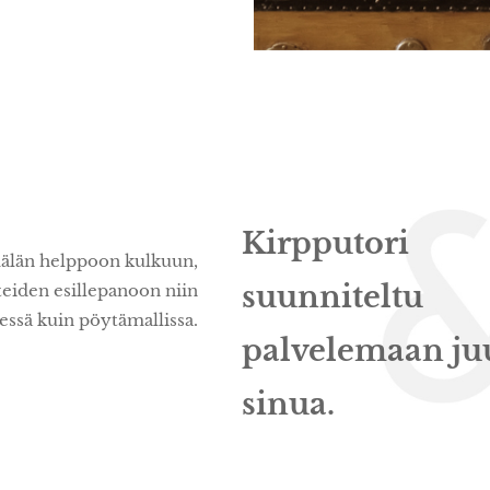
Kirpputori
län helppoon kulkuun,
suunniteltu
teiden esillepanoon niin
essä kuin pöytämallissa.
palvelemaan ju
sinua.