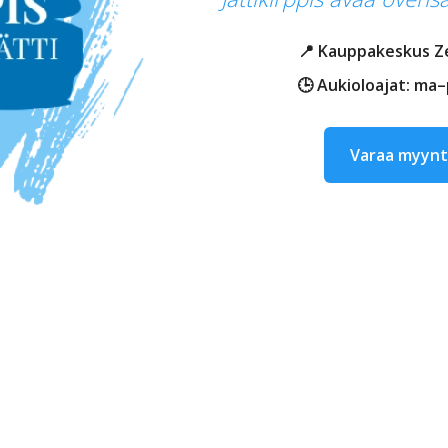
📍 Kauppakeskus Ze
🕒 Aukioloajat: ma–p
Varaa myynt