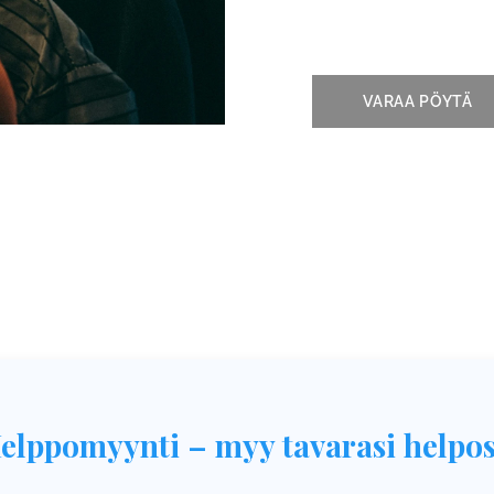
VARAA PÖYTÄ
elppomyynti – myy tavarasi helpos