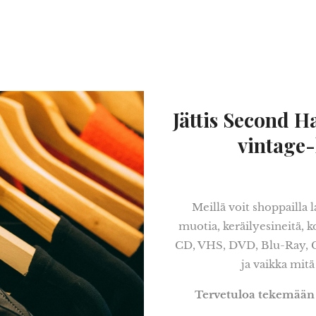
Jättis Second H
vintage-l
Meillä voit shoppailla 
muotia, keräilyesineitä, k
CD, VHS, DVD, Blu-Ray, C-ka
ja vaikka mitä
Tervetuloa tekemään