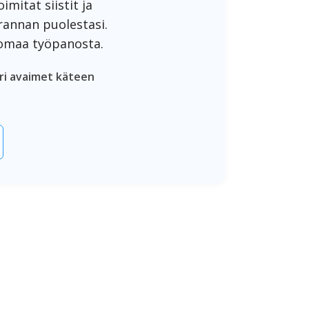
mitat siistit ja
rannan puolestasi.
 omaa työpanosta.
ori avaimet käteen