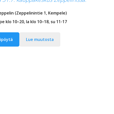
ppelin (Zeppelinintie 1, Kempele)
e klo 10–20, la klo 10–18, su 11-17
ipöytä
Lue muutosta