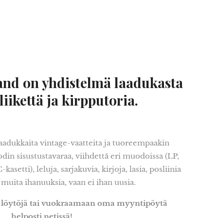
and on yhdistelmä laadukasta
iikettä ja kirpputoria.
laadukkaita vintage-vaatteita ja tuoreempaakin
odin sisustustavaraa, viihdettä eri muodoissa (LP,
setti), leluja, sarjakuvia, kirjoja, lasia, posliinia
 muita ihanuuksia, vaan ei ihan uusia.
 löytöjä tai vuokraamaan oma myyntipöytä
helposti netissä!