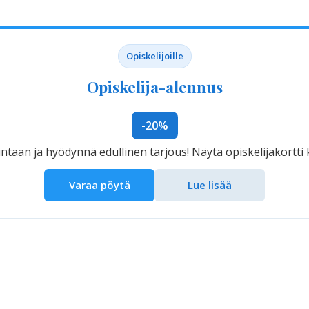
Opiskelijoille
Opiskelija-alennus
-20%
ntaan ja hyödynnä edullinen tarjous! Näytä opiskelijakortti
Varaa pöytä
Lue lisää