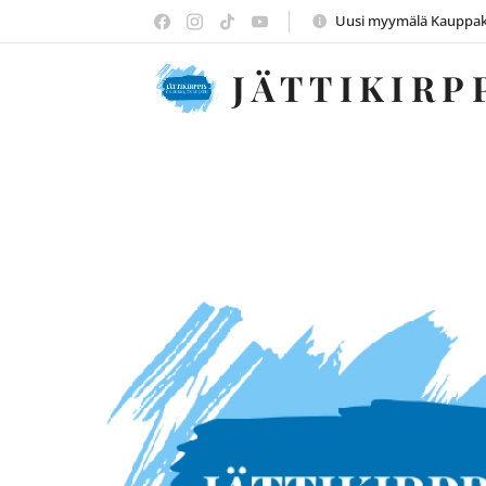
Uusi myymälä Kauppake
JÄTTIKIRP