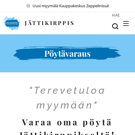
Uusi myymälä Kauppakeskus Zeppelinissä!
HAE
JÄTTIKIRPPIS
"Terevetuloa
myymään"
Varaa oma pöytä
Jättikirppikseltä!