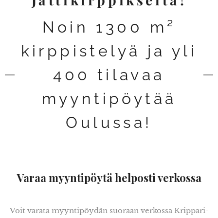
Noin 1300 m²
kirppistelyä ja yli
400 tilavaa
myyntipöytää
Oulussa!
Varaa myyntipöytä helposti verkossa
Voit varata myyntipöydän suoraan verkossa Krippari-